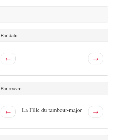
Par date
←
→
Par œuvre
La Fille du tambour-major
←
→