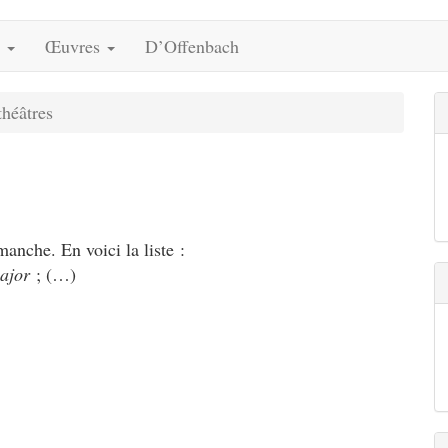
s
Œuvres
D’Offenbach
théâtres
nche. En voici la liste :
ajor
; (…)