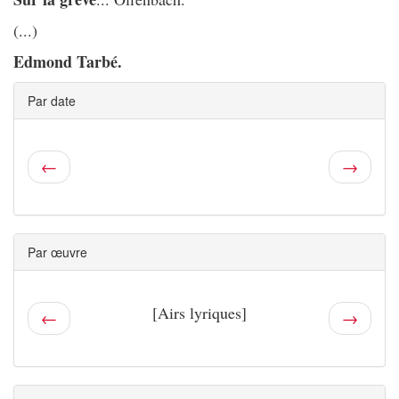
(...)
Edmond Tarbé.
Par date
←
→
Par œuvre
[Airs lyriques]
←
→