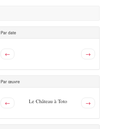
Par date
←
→
Par œuvre
Le Château à Toto
←
→