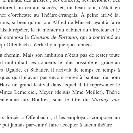
btinrent un certain succès, et, un beau jour, c’était en
hef d’orchestre au Théâtre-Français. À peine arrivé là,
ons, si bien qu’un jour Alfred de Musset, ayant à faire
faisait répéter, le fit monter au cabinet du directeur et le
’il composa la
Chanson de Fortunio
, qui a contribué au
u’Offenbach a écrit il y a quelques années.
u chemin. Mais son ambition n’était pas de rester toute
l multipliait ses concerts le plus possible et grâce au
Ugalde, et Sabatier, il arrivait de temps en temps à
iques qu’il n’avait pas encore songé à baptiser du nom
 Herz un grand festival dans lequel il fit représenter le
 Mmes Lemercier, Meyer (depuis Mme Meillet), Théric
 entendue aux Bouffes, sous le titre du
Mariage aux
sirs forcés à Offenbach ; il les employa à composer un
ne put jamais parvenir à faire accepter à aucun théâtre.