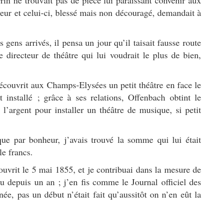
n ne trouvait pas de pièce lui paraissant convenir aux
eur et celui-ci, blessé mais non découragé, demandait à
 gens arrivés, il pensa un jour qu’il taisait fausse route
 directeur de théâtre qui lui voudrait le plus de bien,
écouvrit aux Champs-Elysées un petit théâtre en face le
installé ; grâce à ses relations, Offenbach obtint le
de l’argent pour installer un théâtre de musique, si petit
que par bonheur, j’avais trouvé la somme qui lui était
le francs.
ouvrit le 5 mai 1855, et je contribuai dans la mesure de
u depuis un an ; j’en fis comme le Journal officiel des
née, pas un début n’était fait qu’aussitôt on n’en eût la