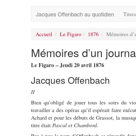
Jacques Offenbach au quotidien
Titre
Accueil
Le Figaro
1876
Mémoires d’u
Mémoires d’un journal
Le Figaro – Jeudi 20 avril 1876
Jacques Offenbach
II
Bien qu’obligé de jouer tous les soirs du vi
travailler a des opéras qu’il espérait faire exé
Achard et pour les débuts de Grassot, la musiqu
titre était
Pascal et Chambord
.
Peu à peu le nom d’Offenbach se répandit dans 