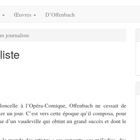
s
Œuvres
D’Offenbach
n journaliste
iste
oloncelle à l’Opéra-Comique, Offenbach ne cessait de
cuter un jour. C’est vers cette époque qu’il composa, pour
e d’un vaudeville qui obtint un grand succès et dont le
le monde des artistes ; ses concerts, ses mélodies, des