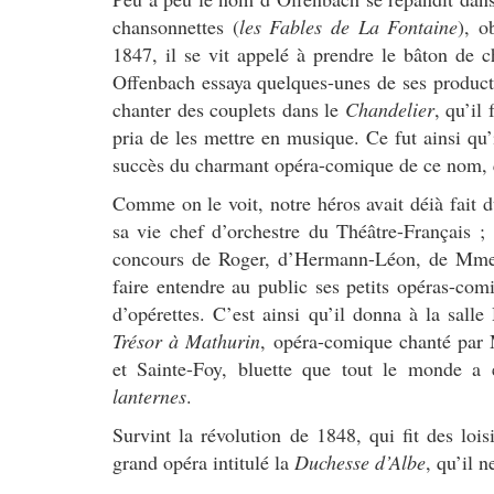
chansonnettes (
les Fables de La Fontaine
), o
1847, il se vit appelé à prendre le bâton de c
Offenbach essaya quelques-unes de ses producti
chanter des couplets dans le
Chandelier
, qu’il 
pria de les mettre en musique. Ce fut ainsi qu
succès du charmant opéra-comique de ce nom, q
Comme on le voit, notre héros avait déià fait d
sa vie chef d’orchestre du Théâtre-Français ; i
concours de Roger, d’Hermann-Léon, de Mmes 
faire entendre au public ses petits opéras-com
d’opérettes. C’est ainsi qu’il donna à la salle
Trésor à Mathurin
, opéra-comique chanté par
et Sainte-Foy, bluette que tout le monde a
lanternes
.
Survint la révolution de 1848, qui fit des loi
grand opéra intitulé la
Duchesse d’Albe
, qu’il 