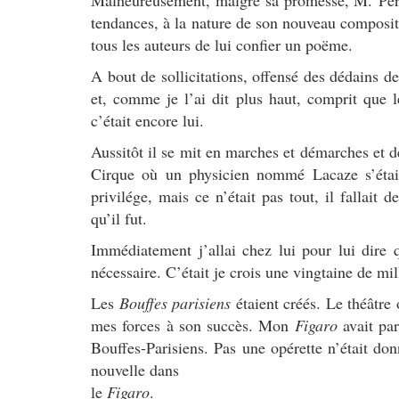
Malhéureusement, malgré sa promesse, M. Perri
tendances, à la nature de son nouveau composit
tous les auteurs de lui confier un poëme.
A bout de sollicitations, offensé des dédains des
et, comme je l’ai dit plus haut, comprit que le
c’était encore lui.
Aussitôt il se mit en marches et démarches et d
Cirque où un physicien nommé Lacaze s’était 
privilége, mais ce n’était pas tout, il fallait 
qu’il fut.
Immédiatement j’allai chez lui pour lui dire 
nécessaire. C’était je crois une vingtaine de mil
Les
Bouffes parisiens
étaient créés. Le théâtre 
mes forces à son succès. Mon
Figaro
avait par
Bouffes-Parisiens. Pas une opérette n’était don
nouvelle dans
le
Figaro
.