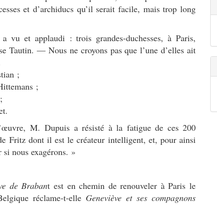
esses et d’archiducs qu’il serait facile, mais trop long
 a vu et applaudi : trois grandes-duchesses, à Paris,
e Tautin. — Nous ne croyons pas que l’une d’elles ait
.
ian ;
Hittemans ;
;
et.
l’œuvre, M. Dupuis a résisté à la fatigue de ces 200
e Fritz dont il est le créateur intelligent, et, pour ainsi
ir si nous exagérons. »
ve de Braban
t est en chemin de renouveler à Paris le
Belgique réclame-t-elle
Geneviève et ses compagnons