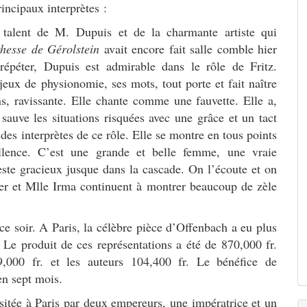
incipaux interprètes :
ent de M. Dupuis et de la charmante artiste qui
hesse de Gérolstein
avait encore fait salle comble hier
répéter, Dupuis est admirable dans le rôle de Fritz.
eux de physionomie, ses mots, tout porte et fait naître
ns, ravissante. Elle chante comme une fauvette. Elle a,
sauve les situations risquées avec une grâce et un tact
 des interprètes de ce rôle. Elle se montre en tous points
ellence. C’est une grande et belle femme, une vraie
 geste gracieux jusque dans la cascade. On l’écoute et on
er et Mlle Irma continuent à montrer beaucoup de zèle
 ce soir. A Paris, la célèbre pièce d’Offenbach a eu plus
 Le produit de ces représentations a été de 870,000 fr.
,000 fr. et les auteurs 104,400 fr. Le bénéfice de
en sept mois.
itée à Paris par deux empereurs, une impératrice et un