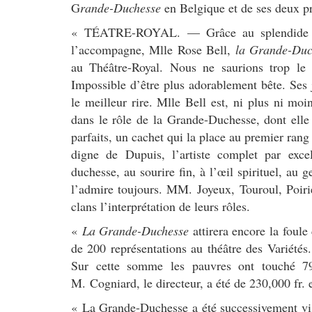
G
rande-Duchesse
en Belgique et de ses deux pr
« TÉATRE-ROYAL. — Grâce au splendide tal
l’accompagne, Mlle Rose Bell,
la Grande-Duc
au Théâtre-Royal. Nous ne saurions trop le 
Impossible d’être plus adorablement bête. Ses j
le meilleur rire. Mlle Bell est, ni plus ni moi
dans le rôle de la Grande-Duchesse, dont elle 
parfaits, un cachet qui la place au premier rang
digne de Dupuis, l’artiste complet par exc
duchesse, au sourire fin, à l’œil spirituel, au
l’admire toujours. MM. Joyeux, Touroul, Poiri
clans l’interprétation de leurs rôles.
«
La Grande-Duchesse
attirera encore la foule
de 200 représentations au théâtre des Variétés.
Sur cette somme les pauvres ont touché 79
M. Cogniard, le directeur, a été de 230,000 fr. 
« La Grande-Duchesse a été successivement vis