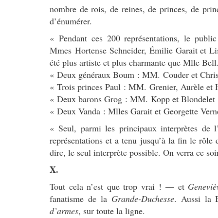
nombre de rois, de reines, de princes, de princ
d’énumérer.
« Pendant ces 200 représentations, le public
Mmes Hortense Schneider, Émilie Garait et Lis
été plus artiste et plus charmante que Mlle Bell
« Deux généraux Boum : MM. Couder et Christ
« Trois princes Paul : MM. Grenier, Aurèle et 
« Deux barons Grog : MM. Kopp et Blondelet 
« Deux Vanda : Mlles Garait et Georgette Vern
« Seul, parmi les principaux interprètes de 
représentations et a tenu jusqu’à la fin le rôle d
dire, le seul interprète possible. On verra ce so
X.
Tout cela n’est que trop vrai ! — et
Geneviè
fanatisme de la
Grande-Duchesse
. Aussi la 
d’armes
, sur toute la ligne.